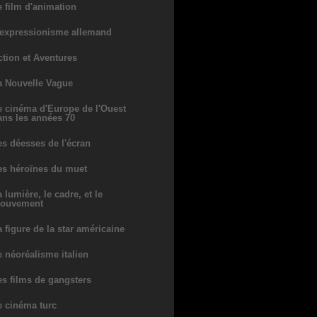
e film d'animation
'expressionisme allemand
ction et Aventures
a Nouvelle Vague
e cinéma d'Europe de l'Ouest
ans les années 70
es déesses de l'écran
es héroïnes du muet
 lumière, le cadre, et le
ouvement
a figure de la star américaine
e néoréalisme italien
es films de gangsters
e cinéma turc