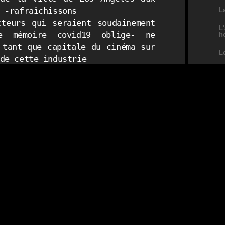
 -rafraîchissons

L
teurs qui seraient soudainement 
L
 mémoire covid19 oblige- ne 
h
 tant que capitale du cinéma sur 
L
de cette industrie

e.
L
Ju
e sont inscrit.e.s dès les

 le paysage audiovisuel, on 
 français.e.s, Alice Guy (1873-
Interv
(1861-1938), Charles Pathé (1863-


nte féminine avec Alice Ida Antoinette

 qui réalise en 1896 LA F
ÉE
AUX CHOUX, 
 première fiction
