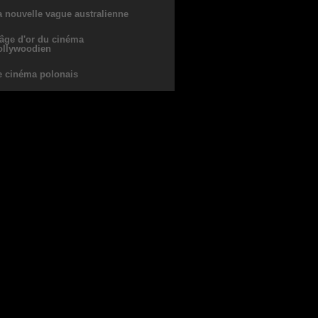
a nouvelle vague australienne
'âge d'or du cinéma
ollywoodien
e cinéma polonais
e cinéma témoin de son temps
lie Vard'Art
iews cultes à découvir!
Qui ne connait pas la
chanteuse Yelle? Mais
avouez que Yelle en pute
pour son premier rôle au
cinéma c'est moins
commun...dans Une Pute
et un Poussin, elle nous
montre qu'elle a du talent
à revendre!