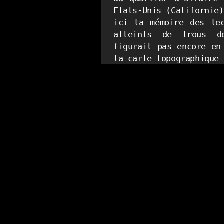
Etats-Unis (Californie)
ici la mémoire des lec
atteints de trous de
figurait pas encore en
la carte topographique 
tout à fait particulièr
Parmi celles ceux qui s
premiers temps dans
distingue d’abord les
1968), Georges Méliès 
1957) et Ferdinand Zecca
(1864-1947)
Commençons d’abord par la ge
GUY de son nom de jeune fille
-souvent considérée comme la