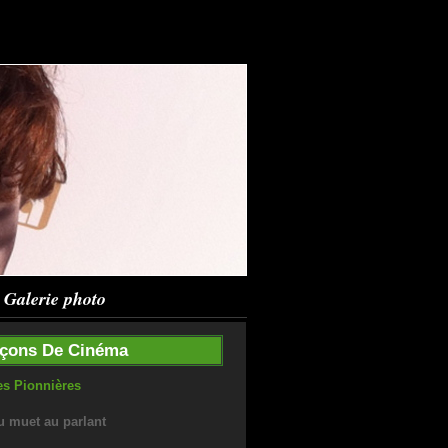
Galerie photo
çons De Cinéma
es Pionnières
u muet au parlant