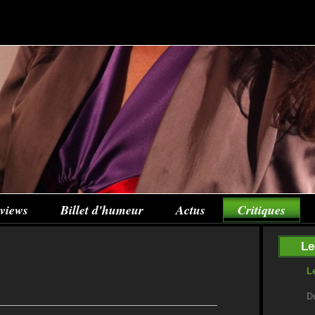
rviews
Billet d'humeur
Actus
Critiques
Le
L
D