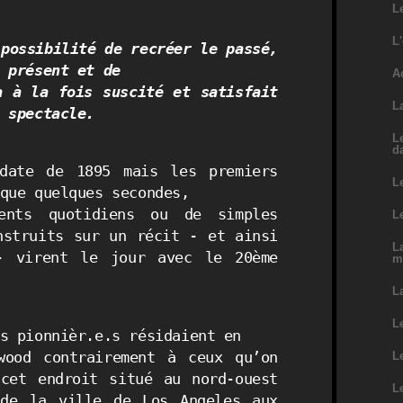
L
L
possibilité de recréer le passé, 
 présent et de

A
a à la fois suscité et satisfait 
L
 spectacle.
L
d
date de 1895 mais les premiers 
L
que quelques secondes,

ents quotidiens ou de simples 
L
nstruits sur un récit - et ainsi 
La
- virent le jour avec le 20ème 
m
L
L
s pionnièr.e.s résidaient en

ood contrairement à ceux qu’on 
L
cet endroit situé au nord-ouest 
L
de la ville de Los Angeles aux 